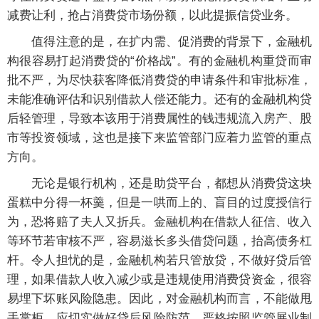
减费让利，抢占消费贷市场份额，以此提振信贷业务。
值得注意的是，在扩内需、促消费的背景下，金融机
构很容易打起消费贷的“价格战”。有的金融机构重贷而审
批不严，为尽快获客降低消费贷的申请条件和审批标准，
未能准确评估和识别借款人偿还能力。还有的金融机构贷
后轻管理，导致本该用于消费属性的钱违规流入房产、股
市等投资领域，这也是接下来监管部门应着力监管的重点
方向。
无论是银行机构，还是助贷平台，都想从消费贷这块
蛋糕中分得一杯羹，但是一哄而上的、盲目的过度授信行
为，恐将赔了夫人又折兵。金融机构在借款人征信、收入
等环节若审核不严，容易滋长多头借贷问题，抬高债务杠
杆。令人担忧的是，金融机构若只管放贷，不做好贷后管
理，如果借款人收入减少或是违规使用消费贷资金，很容
易埋下坏账风险隐患。因此，对金融机构而言，不能做甩
手掌柜，应切实做好贷后风险防范，严格按照监管展业制